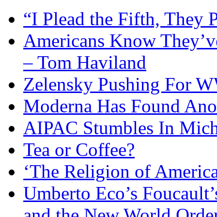
“I Plead the Fifth, They 
Americans Know They’ve
– Tom Haviland
Zelensky Pushing For W
Moderna Has Found Anot
AIPAC Stumbles In Mich
Tea or Coffee?
‘The Religion of Americ
Umberto Eco’s Foucault’
and the New World Orde