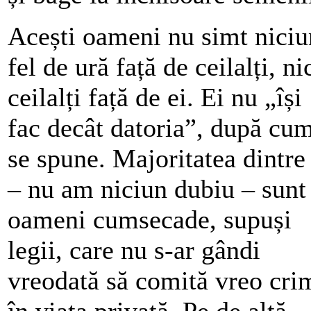
Acești oameni nu simt niciu
fel de ură față de ceilalți, ni
ceilalți față de ei. Ei nu „își
fac decât datoria”, după cu
se spune. Majoritatea dintre 
– nu am niciun dubiu – sunt
oameni cumsecade, supuși
legii, care nu s-ar gândi
vreodată să comită vreo cri
în viața privată. Pe de altă