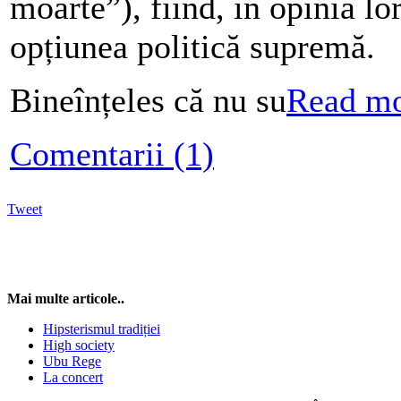
moarte”), fiind, în opinia lor
opțiunea politică supremă.
Bineînțeles că nu su
Read m
Comentarii (1)
Tweet
Mai multe articole..
Hipsterismul tradiției
High society
Ubu Rege
La concert