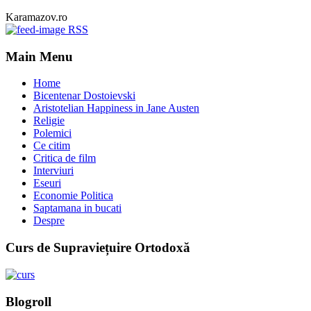
Karamazov.ro
RSS
Main Menu
Home
Bicentenar Dostoievski
Aristotelian Happiness in Jane Austen
Religie
Polemici
Ce citim
Critica de film
Interviuri
Eseuri
Economie Politica
Saptamana in bucati
Despre
Curs de Supraviețuire Ortodoxă
Blogroll