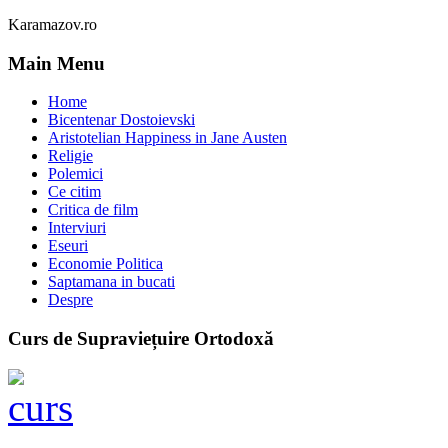
Karamazov.ro
Main Menu
Home
Bicentenar Dostoievski
Aristotelian Happiness in Jane Austen
Religie
Polemici
Ce citim
Critica de film
Interviuri
Eseuri
Economie Politica
Saptamana in bucati
Despre
Curs de Supraviețuire Ortodoxă