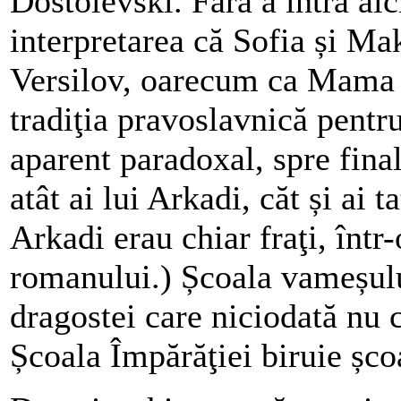
Dostoievski. Fără a intra aic
interpretarea că Sofia și Ma
Versilov, oarecum ca Mama R
tradiţia pravoslavnică pentr
aparent paradoxal, spre final
atât ai lui Arkadi, căt și ai t
Arkadi erau chiar fraţi, într
romanului.) Școala vameșului
dragostei care niciodată nu 
Școala Împărăţiei biruie șco