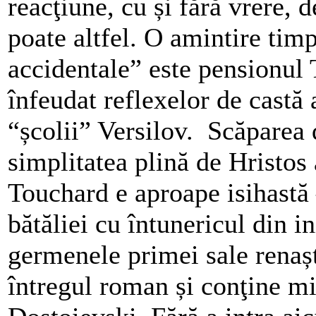
reacţiune, cu și fără vrere, 
poate altfel. O amintire timp
accidentale” este pensionul 
înfeudat reflexelor de castă
“școlii” Versilov. Scăparea d
simplitatea plină de Hristos
Touchard e aproape isihastă
bătăliei cu întunericul din 
germenele primei sale renașt
întregul roman și conţine mi