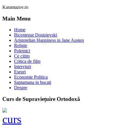
Karamazov.ro
Main Menu
Home
Bicentenar Dostoievski
Aristotelian Happiness in Jane Austen
Religie
Polemici
Ce citim
Critica de film
Interviuri
Eseuri
Economie Politica
Saptamana in bucati
Despre
Curs de Supraviețuire Ortodoxă