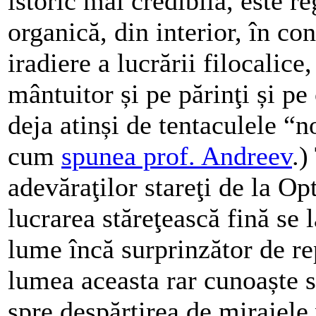
istoric mai credibilă, este r
organică, din interior, în con
iradiere a lucrării filocalice
mântuitor și pe părinţi și pe 
deja atinși de tentaculele “n
cum
spunea prof. Andreev
.)
adevăraţilor stareţi de la O
lucrarea stăreţească fină se 
lume încă surprinzător de re
lumea aceasta rar cunoaște s
spre despărţirea de mirajele