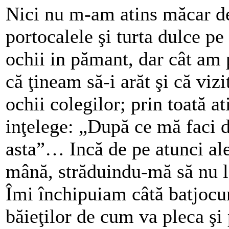
Nici nu m-am atins măcar de
portocalele şi turta dulce pe
ochii in pămant, dar cât am 
că ţineam să-i arăt şi că viz
ochii colegilor; prin toată 
inţelege: „După ce mă faci d
asta”… Incă de pe atunci al
mână, străduindu-mă să nu la
Îmi închipuiam câtă batjocur
băieţilor de cum va pleca şi 