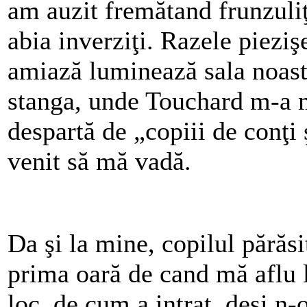
am auzit fremătand frunzuliţ
abia inverziţi. Razele pieziş
amiază luminează sala noastr
stanga, unde Touchard m-a m
despartă de „copiii de conţi 
venit să mă vadă.
Da şi la mine, copilul părăsit
prima oară de cand mă aflu
loc, de cum a intrat, deşi n