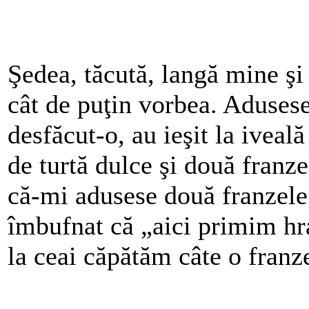
Şedea, tăcută, langă mine ş
cât de puţin vorbea. Adusese 
desfăcut-o, au ieşit la iveal
de turtă dulce şi două franze
că-mi adusese două franzele 
îmbufnat că „aici primim hra
la ceai căpătăm câte o franz