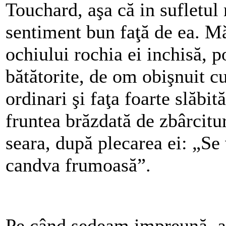
Touchard, aşa că in sufletul
sentiment bun faţă de ea. 
ochiului rochia ei inchisă, p
bătătorite, de om obişnuit c
ordinari şi faţa foarte slăbit
fruntea brăzdată de zbârcitu
seara, după plecarea ei: „S
candva frumoasă”.
Pe când şedeam impreună, a 