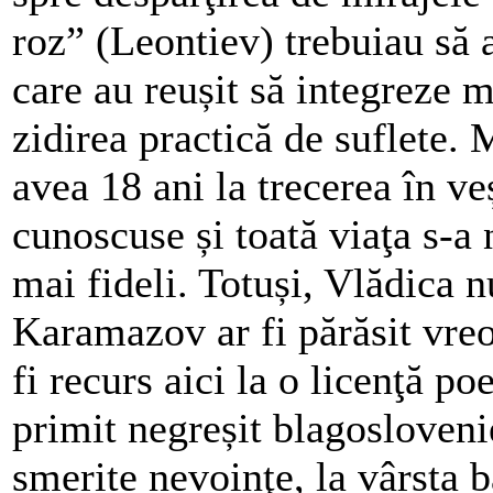
roz” (Leontiev) trebuiau să a
care au reușit să integreze 
zidirea practică de suflete.
avea 18 ani la trecerea în ve
cunoscuse și toată viaţa s-a 
mai fideli. Totuși, Vlădica 
Karamazov ar fi părăsit vre
fi recurs aici la o licenţă po
primit negreșit blagosloven
smerite nevoinţe, la vârsta bă