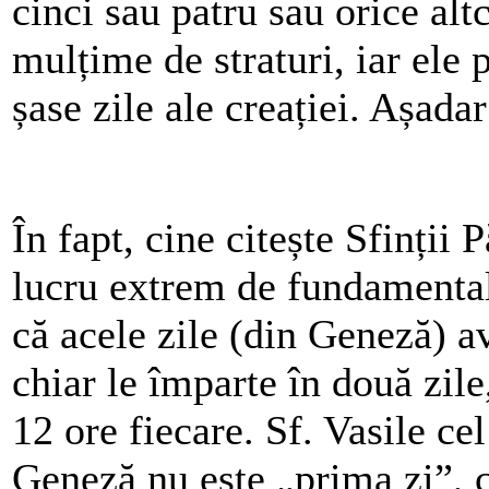
cinci sau patru sau orice alt
mulțime de straturi, iar ele
șase zile ale creației. Așada
În fapt, cine citește Sfinții 
lucru extrem de fundamentali
că acele zile (din Geneză) a
chiar le împarte în două zile
12 ore fiecare. Sf. Vasile c
Geneză nu este „prima zi”, 