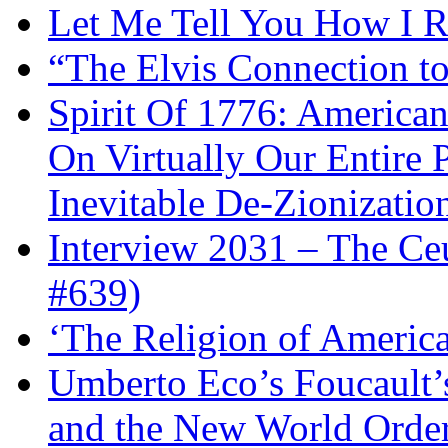
Let Me Tell You How I R
“The Elvis Connection t
Spirit Of 1776: America
On Virtually Our Entire 
Inevitable De-Zionizatio
Interview 2031 – The C
#639)
‘The Religion of Americ
Umberto Eco’s Foucault’
and the New World Orde