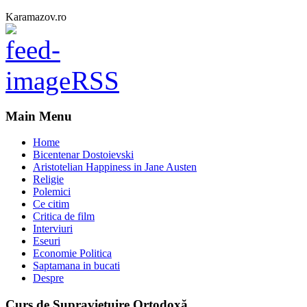
Karamazov.ro
RSS
Main Menu
Home
Bicentenar Dostoievski
Aristotelian Happiness in Jane Austen
Religie
Polemici
Ce citim
Critica de film
Interviuri
Eseuri
Economie Politica
Saptamana in bucati
Despre
Curs de Supraviețuire Ortodoxă