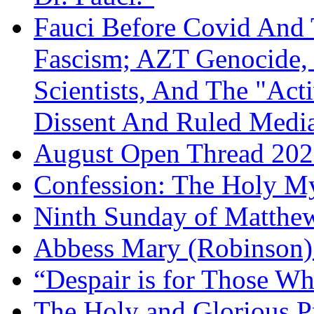
Fauci Before Covid And 
Fascism; AZT Genocide, 
Scientists, And The "Ac
Dissent And Ruled Med
August Open Thread 20
Confession: The Holy My
Ninth Sunday of Matthe
Abbess Mary (Robinson)
“Despair is for Those Wh
The Holy and Glorious Pr