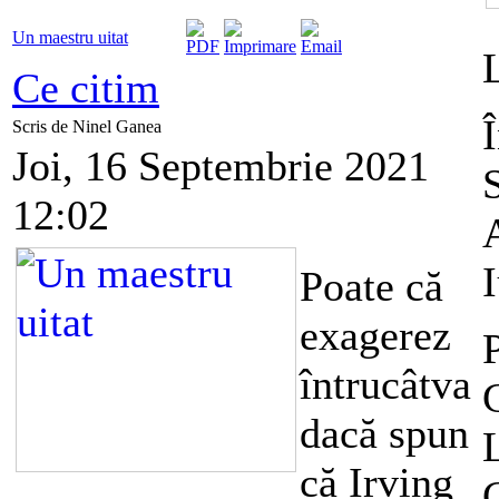
Un maestru uitat
Ce citim
Scris de Ninel Ganea
Joi, 16 Septembrie 2021
12:02
Poate că
exagerez
întrucâtva
dacă spun
că Irving
C