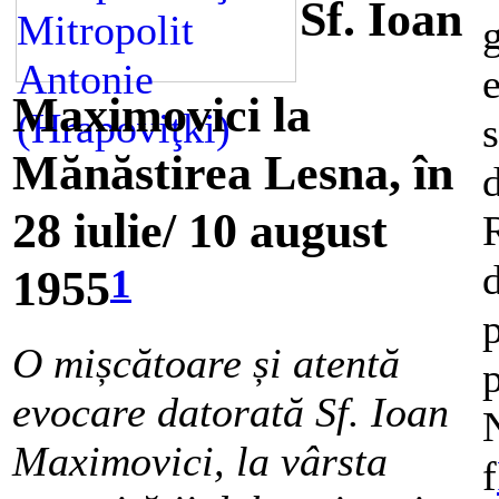
Sf. Ioan
g
e
Maximovici la
s
Mănăstirea Lesna, în
28 iulie/ 10 august
1
1955
O mișcătoare și atentă
evocare datorată Sf. Ioan
Maximovici, la vârsta
f