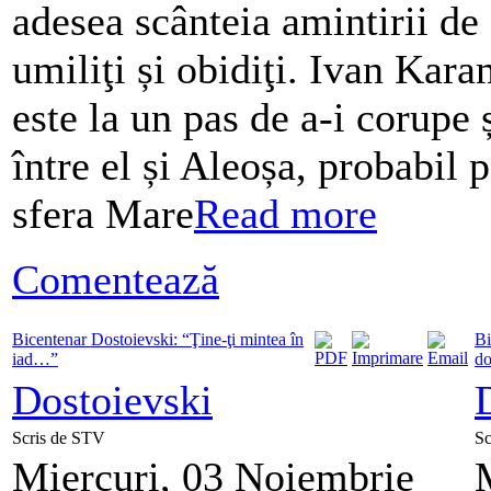
adesea scânteia amintirii de
umiliţi și obidiţi. Ivan Ka
este la un pas de a-i corupe 
între el și Aleoșa, probabil 
sfera Mare
Read more
Comentează
Bicentenar Dostoievski: “Ţine-ţi mintea în
Bi
iad…”
do
Dostoievski
Scris de STV
Sc
Miercuri, 03 Noiembrie