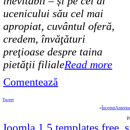
inevitabil – și pe cel al
ucenicului său cel mai
apropiat, cuvântul oferă,
credem, învăţături
preţioase despre taina
pietăţii filiale
Read more
Comentează
Tweet
«
Început
Anterio
P
Joomla 1.5 templates free
,
s