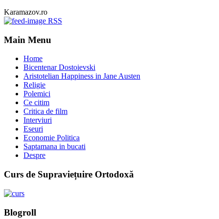
Karamazov.ro
RSS
Main Menu
Home
Bicentenar Dostoievski
Aristotelian Happiness in Jane Austen
Religie
Polemici
Ce citim
Critica de film
Interviuri
Eseuri
Economie Politica
Saptamana in bucati
Despre
Curs de Supraviețuire Ortodoxă
Blogroll