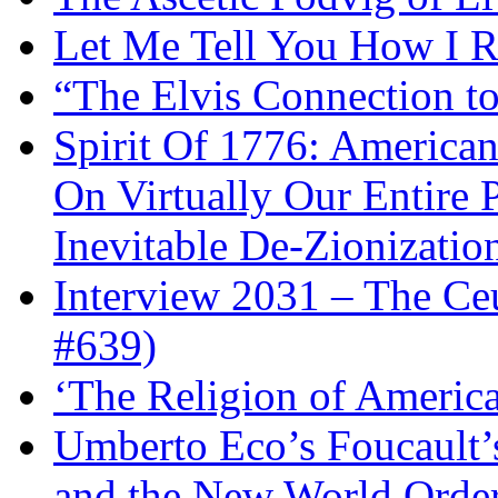
Let Me Tell You How I R
“The Elvis Connection t
Spirit Of 1776: America
On Virtually Our Entire 
Inevitable De-Zionizatio
Interview 2031 – The C
#639)
‘The Religion of Americ
Umberto Eco’s Foucault’
and the New World Orde