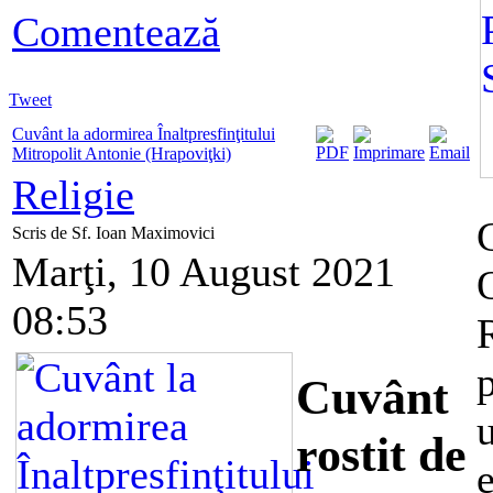
Comentează
Tweet
Cuvânt la adormirea Înaltpresfinţitului
Mitropolit Antonie (Hrapoviţki)
Religie
Scris de Sf. Ioan Maximovici
Marţi, 10 August 2021
08:53
R
p
Cuvânt
rostit de