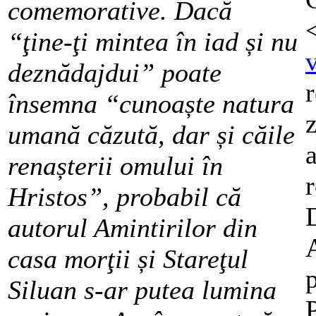
comemorative. Dacă
“ţine-ţi mintea în iad și nu
deznădajdui” poate
r
însemna “cunoaște natura
z
umană căzută, dar și căile
a
renașterii omului în
Hristos”, probabil că
autorul Amintirilor din
A
casa morţii și Stareţul
Siluan s-ar putea lumina