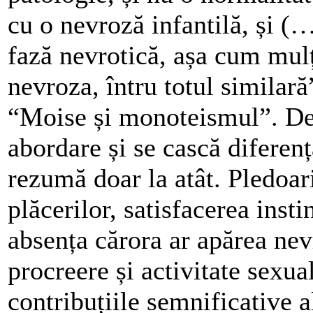
cu o nevroză infantilă, și (
fază nevrotică, așa cum mulț
nevroza, întru totul similară
“Moise și monoteismul”. De 
abordare și se cască diferen
rezumă doar la atât. Pledoar
plăcerilor, satisfacerea insti
absența cărora ar apărea nev
procreere și activitate sexua
contribuțiile semnificative a