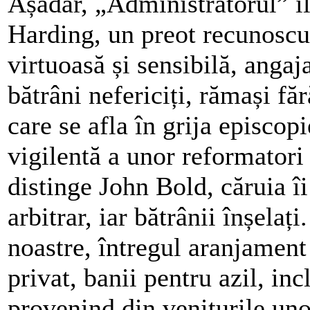
Așadar, „Administratorul” î
Harding, un preot recunoscu
virtuoasă și sensibilă, angaja
bătrâni nefericiți, rămași făr
care se afla în grija episcopi
vigilentă a unor reformatori 
distinge John Bold, căruia îi
arbitrar, iar bătrânii înșela
noastre, întregul aranjament 
privat, banii pentru azil, inc
provenind din veniturile uno