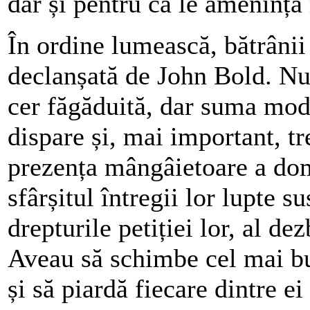
dar și pentru că le amenință
În ordine lumească, bătrânii
declanșată de John Bold. Nu
cer făgăduită, dar suma mode
dispare și, mai important, t
prezența mângâietoare a dom
sfârșitul întregii lor lupte s
drepturile petiției lor, al dez
Aveau să schimbe cel mai bu
și să piardă fiecare dintre e