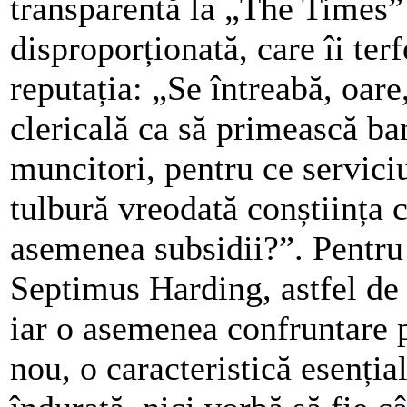
transparentă la „The Times” 
disproporționată, care îi te
reputația: „Se întreabă, oar
clericală ca să primească ba
muncitori, pentru ce servici
tulbură vreodată conștiința c
asemenea subsidii?”. Pentru 
Septimus Harding, astfel de 
iar o asemenea confruntare p
nou, o caracteristică esenția