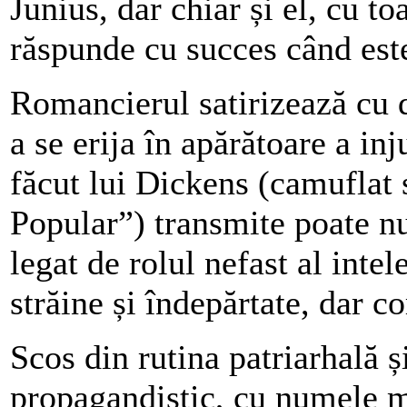
Junius, dar chiar și el, cu to
răspunde cu succes când este
Romancierul satirizează cu d
a se erija în apărătoare a inju
făcut lui Dickens (camufla
Popular”) transmite poate nu
legat de rolul nefast al inte
străine și îndepărtate, dar 
Scos din rutina patriarhală 
propagandistic, cu numele mâ