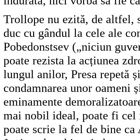
îndurată, nici vorbă să fie câ
Trollope nu ezită, de altfel,
duc cu gândul la cele ale co
Pobedonstsev („niciun guvern
poate rezista la acțiunea zdr
lungul anilor, Presa repetă 
condamnarea unor oameni și a
eminamente demoralizatoare
mai nobil ideal, poate fi cel 
poate scrie la fel de bine ca