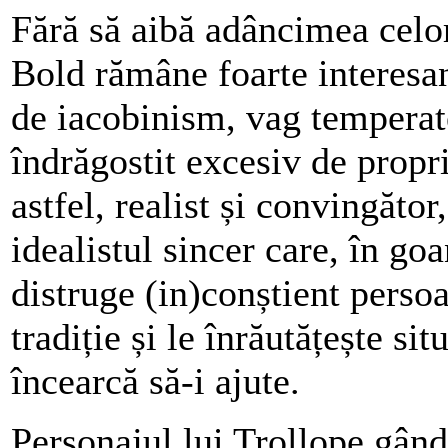
Fără să aibă adâncimea celo
Bold rămâne foarte interesan
de iacobinism, vag temperate
îndrăgostit excesiv de propri
astfel, realist și convingător
idealistul sincer care, în goa
distruge (in)conștient pers
tradiție și le înrăutățește sit
încearcă să-i ajute.
Personajul lui Trollope gând