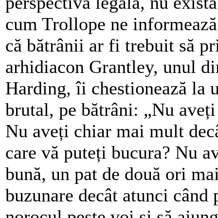
perspectivă legală, nu exist
cum Trollope ne informează 
că bătrânii ar fi trebuit să 
arhidiacon Grantley, unul di
Harding, îi chestionează la 
brutal, pe bătrâni: „Nu aveț
Nu aveți chiar mai mult decâ
care vă puteți bucura? Nu a
bună, un pat de două ori mai
buzunare decât atunci când p
norocul peste voi și să ajung