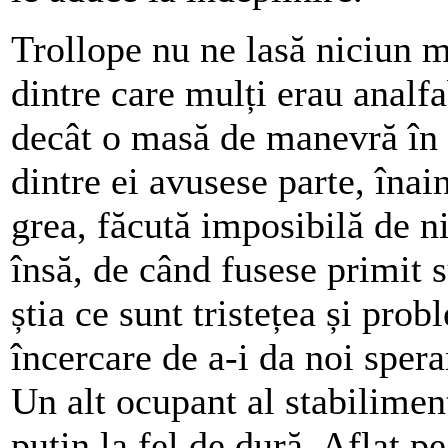
Trollope nu ne lasă niciun 
dintre care mulți erau analfa
decât o masă de manevră în 
dintre ei avusese parte, înain
grea, făcută imposibilă de niș
însă, de când fusese primit 
știa ce sunt tristețea și pro
încercare de a-i da noi spera
Un alt ocupant al stabiliment
puțin la fel de dură. Aflat pe