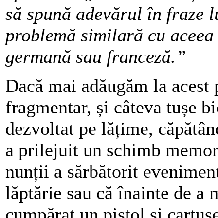
să spună adevărul în fraze l
problemă similară cu aceea 
germană sau franceză.”
Dacă mai adăugăm la acest po
fragmentar, și câteva tușe bi
dezvoltat pe lățime, căpătân
a prilejuit un schimb memor
nunții a sărbătorit evenimen
lăptărie sau că înainte de a 
cumpărat un pistol și cartuș