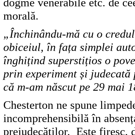
dogme venerabile etc. de ce
morală.
„Închinându-mă cu o creduli
obiceiul, în fața simplei auto
înghițind superstițios o pov
prin experiment și judecată 
că m-am născut pe 29 mai 1
Chesterton ne spune limpede
incomprehensibilă în absența
prejudecăților. Este firesc,