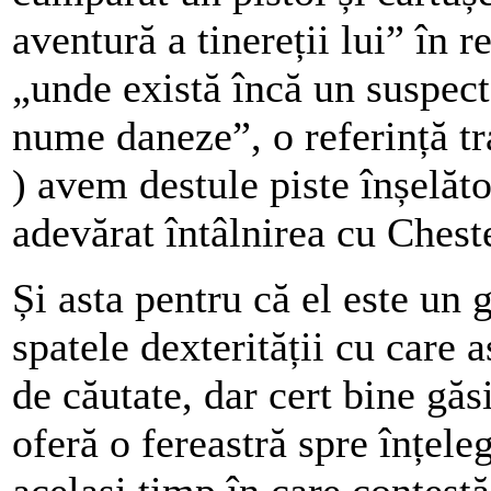
aventură a tinereții lui” în 
„unde există încă un suspec
nume daneze”, o referință tr
) avem destule piste înșelăt
adevărat întâlnirea cu Chest
Și asta pentru că el este un 
spatele dexterității cu care 
de căutate, dar cert bine găsi
oferă o fereastră spre înțel
același timp în care contest