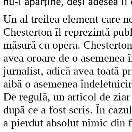
nu-i aparține, deși adesea îi 
Un al treilea element care n
Chesterton îl reprezintă pub
măsură cu opera. Chesterton 
avea oroare de o asemenea înd
jurnalist, adică avea toată p
aibă o asemenea îndeletnicire
De regulă, un articol de ziar
după ce a fost scris. În cazu
a pierdut absolut nimic din f