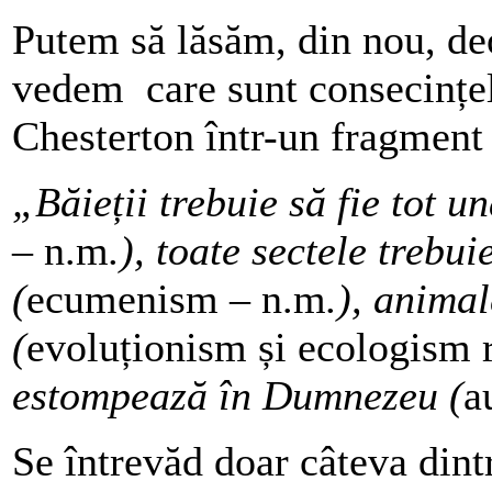
Putem să lăsăm, din nou, de
vedem care sunt consecințe
Chesterton într-un fragment 
„Băieții trebuie să fie tot u
– n.m
.), toate sectele trebu
(
ecumenism – n.m
.), anima
(
evoluționism și ecologism 
estompează în Dumnezeu (
a
Se întrevăd doar câteva dint