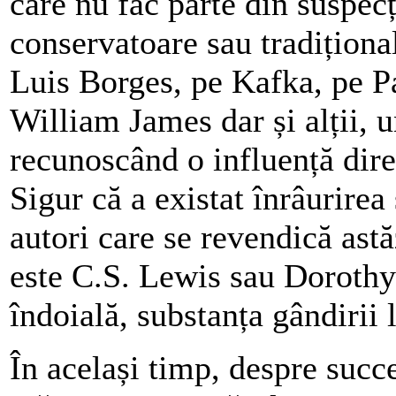
care nu fac parte din suspecț
conservatoare sau tradițional
Luis Borges, pe Kafka, pe P
William James dar și alții, 
recunoscând o influență direc
Sigur că a existat înrâurirea
autori care se revendică astă
este C.S. Lewis sau Dorothy 
îndoială, substanța gândirii l
În același timp, despre suc