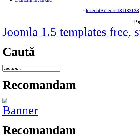
«
Început
Anterior
131
132
133
Pa
Joomla 1.5 templates free
,
s
Caută
Recomandam
Recomandam