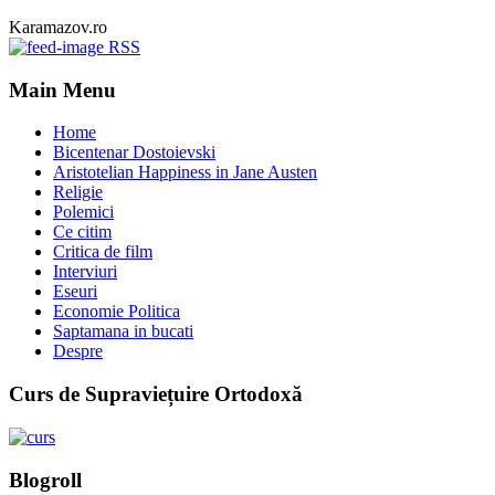
Karamazov.ro
RSS
Main Menu
Home
Bicentenar Dostoievski
Aristotelian Happiness in Jane Austen
Religie
Polemici
Ce citim
Critica de film
Interviuri
Eseuri
Economie Politica
Saptamana in bucati
Despre
Curs de Supraviețuire Ortodoxă
Blogroll