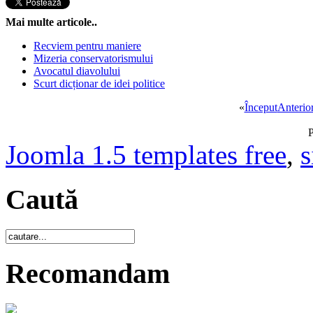
Mai multe articole..
Recviem pentru maniere
Mizeria conservatorismului
Avocatul diavolului
Scurt dicționar de idei politice
«
Început
Anterio
P
Joomla 1.5 templates free
,
s
Caută
Recomandam