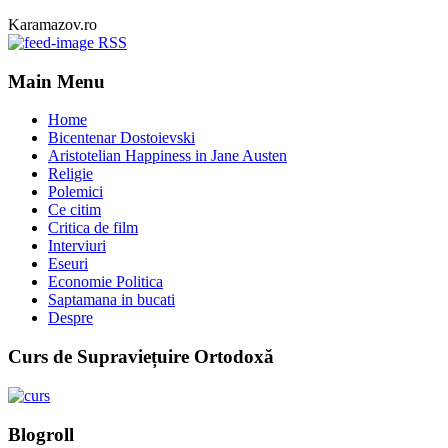
Karamazov.ro
RSS
Main Menu
Home
Bicentenar Dostoievski
Aristotelian Happiness in Jane Austen
Religie
Polemici
Ce citim
Critica de film
Interviuri
Eseuri
Economie Politica
Saptamana in bucati
Despre
Curs de Supraviețuire Ortodoxă
Blogroll