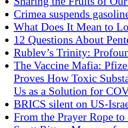
Sharing the Fruits of O
Crimea suspends gasoline
What Does It Mean to Lo
12 Questions About Pent
Rublev’s Trinity: Profou
The Vaccine Mafia: Pfize
Proves How Toxic Substa
Us as a Solution for CO
BRICS silent on US-Israe
From the Prayer Rope to S